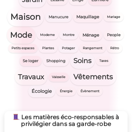
Maison
Maquillage
Manucure
Mariage
Mode
Ménage
People
Moderne
Montre
Petits espaces
Plantes
Potager
Rangement
Rétro
Soins
Se loger
Shopping
Taxes
Vêtements
Travaux
Vaisselle
Écologie
Énergie
Évènement
Les matières éco-responsables à
privilégier dans sa garde-robe