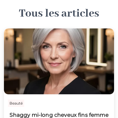
T
o
u
s
l
e
s
a
r
t
i
c
l
e
s
Beauté
Shaggy mi-long cheveux fins femme