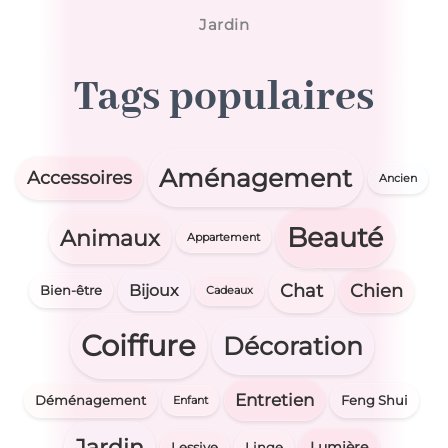
Jardin
T
a
g
s
p
o
p
u
l
a
i
r
e
s
Aménagement
Accessoires
Ancien
Beauté
Animaux
Appartement
Chat
Chien
Bijoux
Bien-être
Cadeaux
Coiffure
Décoration
Entretien
Déménagement
Feng Shui
Enfant
Jardin
Lumière
Lessive
Linge