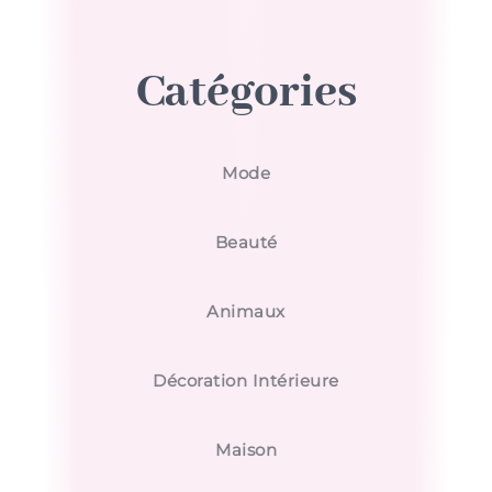
C
a
t
é
g
o
r
i
e
s
Mode
Beauté
Animaux
Décoration Intérieure
Maison