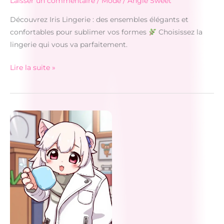
Laisser un commentaire
/
Mode
/
Angie Sweet
Découvrez Iris Lingerie : des ensembles élégants et
confortables pour sublimer vos formes
Choisissez la
lingerie qui vous va parfaitement.
Iris
Lire la suite »
Lingerie
Confort,
Qualité
&
Élégance
au
Quotidien