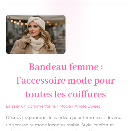
et
séries
:
inspirez
votre
style
geek
et
fashion
Bandeau femme :
l’accessoire mode pour
toutes les coiffures
Laisser un commentaire
/
Mode
/
Angie Sweet
Découvrez pourquoi le bandeau pour femme est devenu
un accessoire mode incontournable. Style, confort et