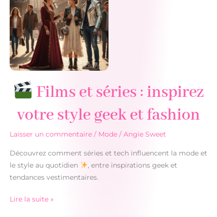
indispensables
Films et séries : inspirez
votre style geek et fashion
Laisser un commentaire
/
Mode
/
Angie Sweet
Découvrez comment séries et tech influencent la mode et
le style au quotidien
, entre inspirations geek et
tendances vestimentaires.
Lire la suite »
Films