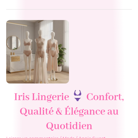
Ouvrir
les
poches
de
votre
manteau
:
guide
pratique
Iris Lingerie
Confort,
Qualité & Élégance au
Quotidien