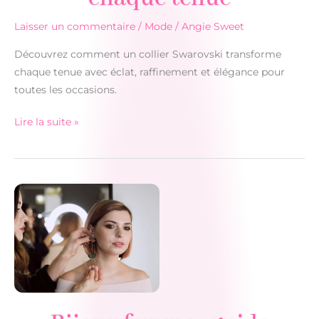
Laisser un commentaire
/
Mode
/
Angie Sweet
Découvrez comment un collier Swarovski transforme
chaque tenue avec éclat, raffinement et élégance pour
toutes les occasions.
Collier
Lire la suite »
Swarovski
:
l’élégance
qui
sublime
chaque
tenue