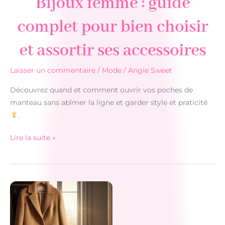
Bijoux femme : guide
complet pour bien choisir
et assortir ses accessoires
Laisser un commentaire
/
Mode
/
Angie Sweet
Découvrez quand et comment ouvrir vos poches de
manteau sans abîmer la ligne et garder style et praticité
.
Bijoux
Lire la suite »
femme
:
guide
complet
pour
bien