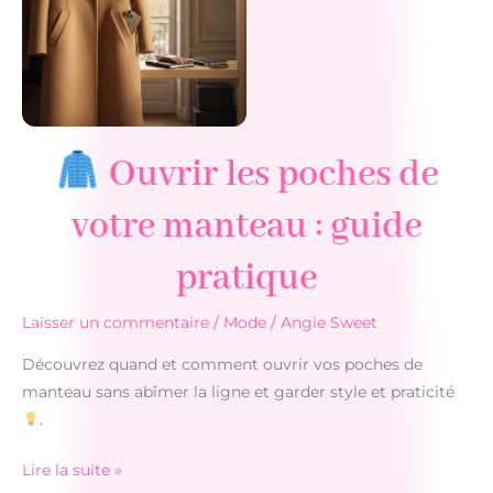
choisir
et
assortir
ses
accessoires
Ouvrir les poches de
votre manteau : guide
pratique
Laisser un commentaire
/
Mode
/
Angie Sweet
Découvrez quand et comment ouvrir vos poches de
manteau sans abîmer la ligne et garder style et praticité
.
Lire la suite »