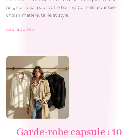
peignoir idéal pour votre bain
Conseils pour bien
choisir matière, taille et style.
Lire la suite »
Choisir
le
peignoir
de
bain
parfait
Garde-robe capsule : 10