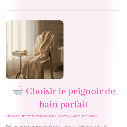
Nettoyer
une
veste
en
cuir
Blanc
facilement
Choisir le peignoir de
bain parfait
Laisser un commentaire
/
Mode
/
Angie Sweet
Découvrez comment être à l’aise et élégant avec le