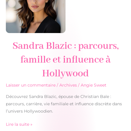
Sandra Blazic : parcours,
famille et influence à
Hollywood
Laisser un commentaire
/
Archives
/
Angie Sweet
Découvrez Sandra Blazic, épouse de Christian Bale :
parcours, carrière, vie familiale et influence discrète dans
l’univers Hollywoodien.
Sandra
Lire la suite »