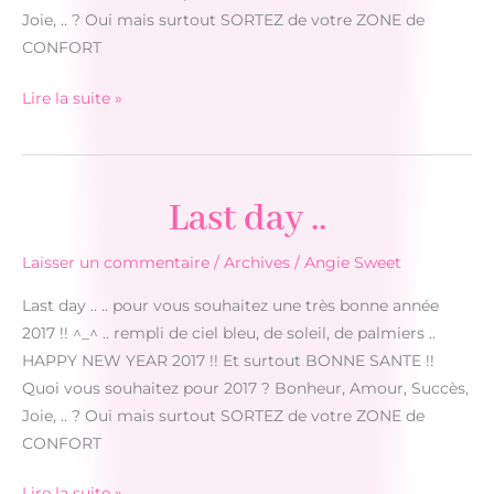
réagir
Joie, .. ? Oui mais surtout SORTEZ de votre ZONE de
maintenant
CONFORT
First
Lire la suite »
day
..
Last day ..
Laisser un commentaire
/
Archives
/
Angie Sweet
Last day .. .. pour vous souhaitez une très bonne année
2017 !! ^_^ .. rempli de ciel bleu, de soleil, de palmiers ..
HAPPY NEW YEAR 2017 !! Et surtout BONNE SANTE !!
Quoi vous souhaitez pour 2017 ? Bonheur, Amour, Succès,
Joie, .. ? Oui mais surtout SORTEZ de votre ZONE de
CONFORT
Last
Lire la suite »