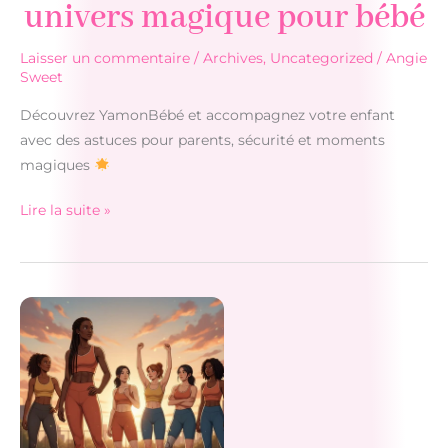
univers magique pour bébé
Laisser un commentaire
/
Archives
,
Uncategorized
/
Angie
Sweet
Découvrez YamonBébé et accompagnez votre enfant
avec des astuces pour parents, sécurité et moments
magiques
Lire la suite »
YamonBébé
:
conseils
et
univers
magique
pour
bébé