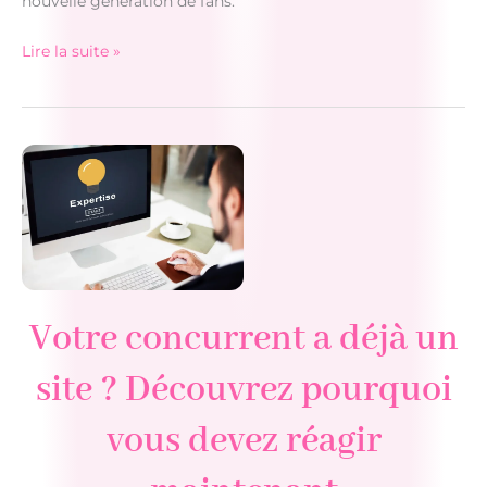
nouvelle génération de fans.
Lire la suite »
Buffy
contre
les
vampires
:
le
reboot
est
là
en
Votre concurrent a déjà un
2026
site ? Découvrez pourquoi
vous devez réagir