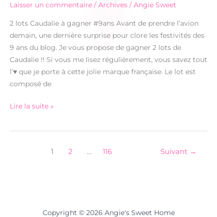
Laisser un commentaire
/
Archives
/
Angie Sweet
2 lots Caudalie à gagner #9ans Avant de prendre l’avion
demain, une dernière surprise pour clore les festivités des
9 ans du blog. Je vous propose de gagner 2 lots de
Caudalie !! Si vous me lisez régulièrement, vous savez tout
l’♥ que je porte à cette jolie marque française. Le lot est
composé de
2
Lire la suite »
lots
Caudalie
à
1
2
…
116
Suivant
→
gagner
#9ans
Copyright © 2026 Angie's Sweet Home