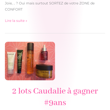
Joie, .. ? Oui mais surtout SORTEZ de votre ZONE de
CONFORT
Last
Lire la suite »
day
..
2 lots Caudalie à gagner
#9ans