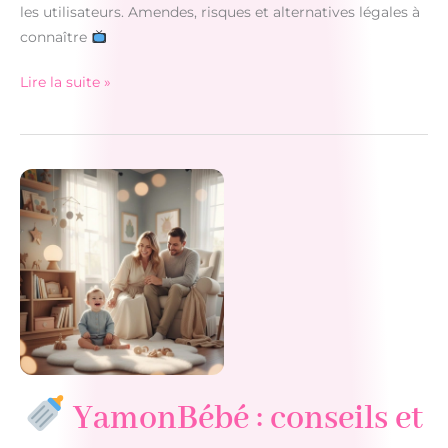
les utilisateurs. Amendes, risques et alternatives légales à
connaître
Italie
Lire la suite »
:
chasse
aux
utilisateurs
IPTV
illégal
YamonBébé : conseils et