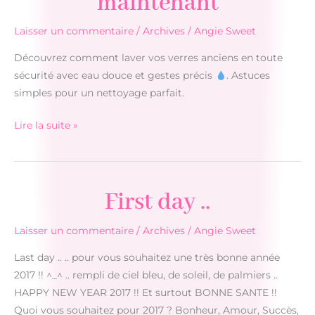
maintenant
Laisser un commentaire
/
Archives
/
Angie Sweet
Découvrez comment laver vos verres anciens en toute
sécurité avec eau douce et gestes précis
. Astuces
simples pour un nettoyage parfait.
Votre
Lire la suite »
concurrent
a
déjà
First day ..
un
site
?
Laisser un commentaire
/
Archives
/
Angie Sweet
Découvrez
Last day .. .. pour vous souhaitez une très bonne année
pourquoi
2017 !! ^_^ .. rempli de ciel bleu, de soleil, de palmiers ..
vous
HAPPY NEW YEAR 2017 !! Et surtout BONNE SANTE !!
devez
Quoi vous souhaitez pour 2017 ? Bonheur, Amour, Succès,