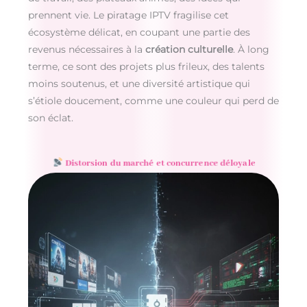
prennent vie. Le piratage IPTV fragilise cet
écosystème délicat, en coupant une partie des
revenus nécessaires à la
création culturelle
. À long
terme, ce sont des projets plus frileux, des talents
moins soutenus, et une diversité artistique qui
s’étiole doucement, comme une couleur qui perd de
son éclat.
Distorsion du marché et concurrence déloyale