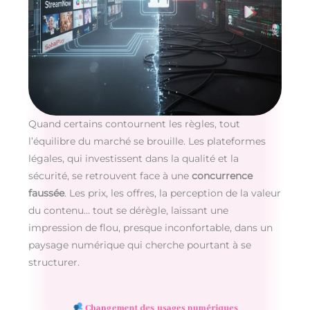
Quand certains contournent les règles, tout
l’équilibre du marché se brouille. Les plateformes
légales, qui investissent dans la qualité et la
sécurité, se retrouvent face à une
concurrence
faussée
. Les prix, les offres, la perception de la valeur
du contenu… tout se dérègle, laissant une
impression de flou, presque inconfortable, dans un
paysage numérique qui cherche pourtant à se
structurer.
Changement des usages numériques