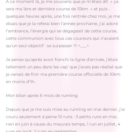
A ce moment là, je me souviens que je m’étais dit » ça
sera ma 1ère et dernière course de 10km » et puis ..
quelques heures après, une fois rentrée chez moi, je me
disais que je la referai bien l’année prochaine, j’ai adoré
l’ambiance, l’énergie qui se dégageait de cette course,
cette communion avec tous ces coureurs qui n’avaient
qu’un seul objectif : se surpasser !!! ^___^
Je pense qu’après avoir franchi la ligne d’arrivée, j’étais
tellement un peu dans les vap’ que j’avais pas réalisé que
je venais de finir ma première course offocielle de 10km
en moins d’1h..
Mon bilan après 6 mois de running
Depuis que je me suis mise au running en mai dernier, j’ai
couru seulement à peine 10 runs : 3 petits runs en mai,
rien en juin à cause du mauvais temps, 1 run en juillet, 4
runs en août, 2 runs en septembre.