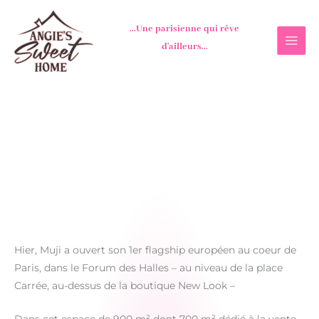
Aller
au
...Une parisienne qui rêve
contenu
d'ailleurs...
Hier, Muji a ouvert son 1er flagship européen au coeur de
Paris, dans le Forum des Halles – au niveau de la place
Carrée, au-dessus de la boutique New Look –