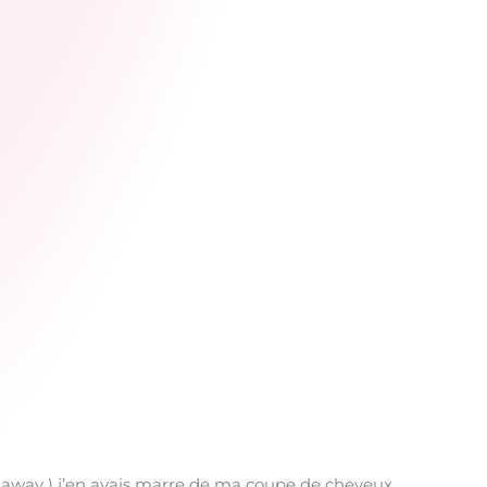
ar away ) j’en avais marre de ma coupe de cheveux.