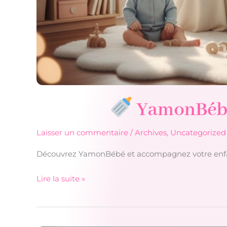
YamonBébé 
Laisser un commentaire
/
Archives
,
Uncategorized
Découvrez YamonBébé et accompagnez votre enfan
Lire la suite »
YamonBébé
:
conseils