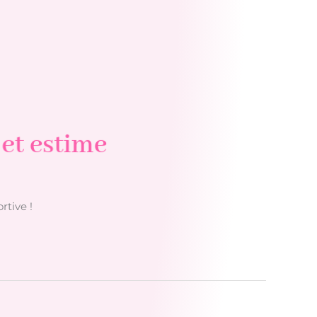
 et estime
rtive !