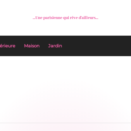
...Une parisienne qui rêve d'ailleurs...
érieure
Maison
Jardin