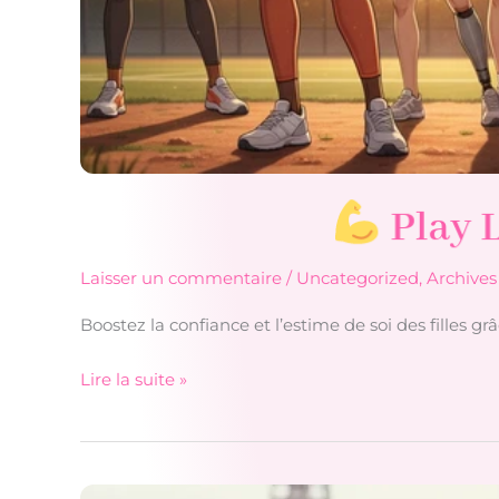
Play L
Laisser un commentaire
/
Uncategorized
,
Archives
Boostez la confiance et l’estime de soi des filles gr
Lire la suite »
Play
Like
a
Girl