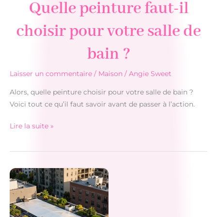
Quelle peinture faut-il
choisir pour votre salle de
bain ?
Laisser un commentaire
/
Maison
/
Angie Sweet
Alors, quelle peinture choisir pour votre salle de bain ?
Voici tout ce qu’il faut savoir avant de passer à l’action.
Quelle
Lire la suite »
peinture
faut-
il
choisir
pour
votre
salle