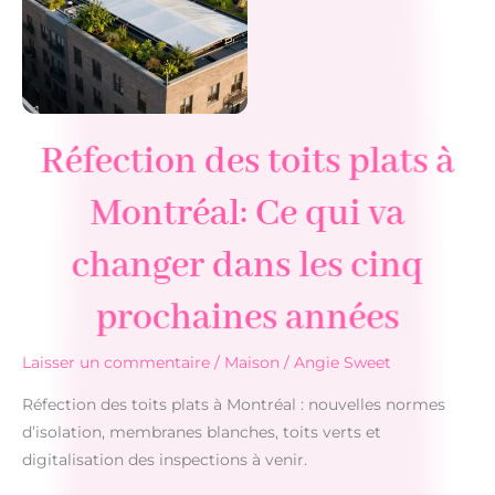
de
bain
?
Réfection des toits plats à
Montréal: Ce qui va
changer dans les cinq
prochaines années
Laisser un commentaire
/
Maison
/
Angie Sweet
Réfection des toits plats à Montréal : nouvelles normes
d’isolation, membranes blanches, toits verts et
digitalisation des inspections à venir.