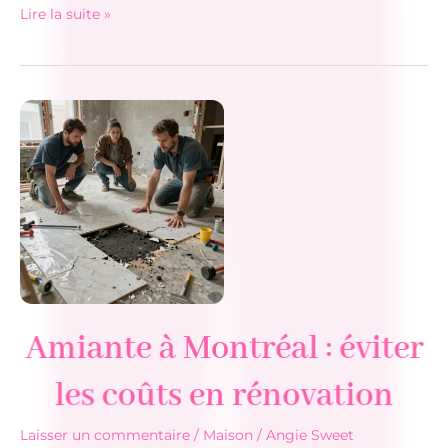
Réfection
Lire la suite »
des
toits
plats
à
Montréal:
Ce
qui
va
changer
dans
les
cinq
Amiante à Montréal : éviter
prochaines
années
les coûts en rénovation
Laisser un commentaire
/
Maison
/
Angie Sweet