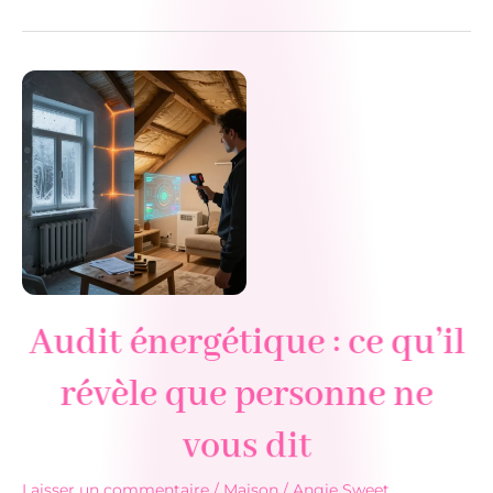
la
membrane
est
plus
importante
que
le
câble
chauffant
lui-
même
Audit énergétique : ce qu’il
révèle que personne ne
vous dit
Laisser un commentaire
/
Maison
/
Angie Sweet