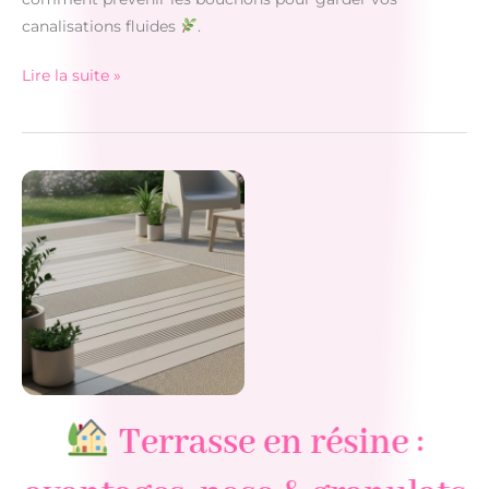
canalisations fluides
.
Lire la suite »
Pourquoi
les
canalisations
se
bouchent
?
|
Angie
Sweet
Home
Terrasse en résine :