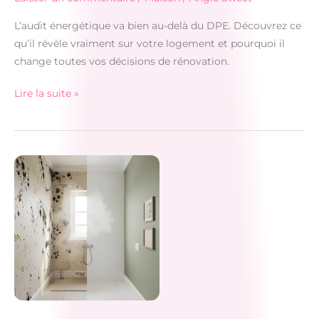
L’audit énergétique va bien au-delà du DPE. Découvrez ce
qu’il révèle vraiment sur votre logement et pourquoi il
change toutes vos décisions de rénovation.
Audit
Lire la suite »
énergétique
:
ce
qu’il
révèle
que
personne
ne
vous
dit