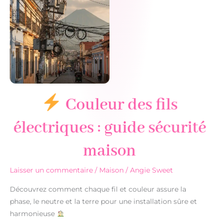
pièce
et
maximiser
l’espace
Couleur des fils
électriques : guide sécurité
maison
Laisser un commentaire
/
Maison
/
Angie Sweet
Découvrez comment chaque fil et couleur assure la
phase, le neutre et la terre pour une installation sûre et
harmonieuse