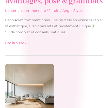
avantages, pose & granulats
Laisser un commentaire
/
Jardin
/
Angie Sweet
Découvrez comment créer une terrasse en résine durable
et esthétique, avec granulats et revêtement unique
.
Guide complet et conseils pratiques.
Lire la suite »
Terrasse
en
résine
:
avantages,
pose
&
granulats