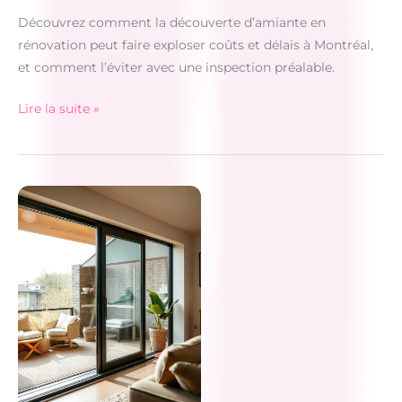
Découvrez comment la découverte d’amiante en
rénovation peut faire exploser coûts et délais à Montréal,
et comment l’éviter avec une inspection préalable.
Amiante
Lire la suite »
à
Montréal
:
éviter
les
coûts
en
rénovation