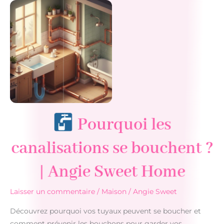
baie
vitrée
coulissante
?
Pourquoi les
canalisations se bouchent ?
| Angie Sweet Home
Laisser un commentaire
/
Maison
/
Angie Sweet
Découvrez pourquoi vos tuyaux peuvent se boucher et
comment prévenir les bouchons pour garder vos