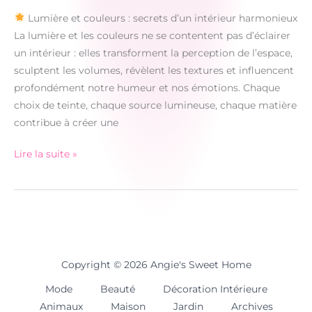
Lumière et couleurs : secrets d’un intérieur harmonieux
La lumière et les couleurs ne se contentent pas d’éclairer
un intérieur : elles transforment la perception de l’espace,
sculptent les volumes, révèlent les textures et influencent
profondément notre humeur et nos émotions. Chaque
choix de teinte, chaque source lumineuse, chaque matière
contribue à créer une
Lire la suite »
Lumière
et
couleurs
:
secrets
d’un
Copyright © 2026 Angie's Sweet Home
intérieur
Mode
Beauté
Décoration Intérieure
harmonieux
Animaux
Maison
Jardin
Archives