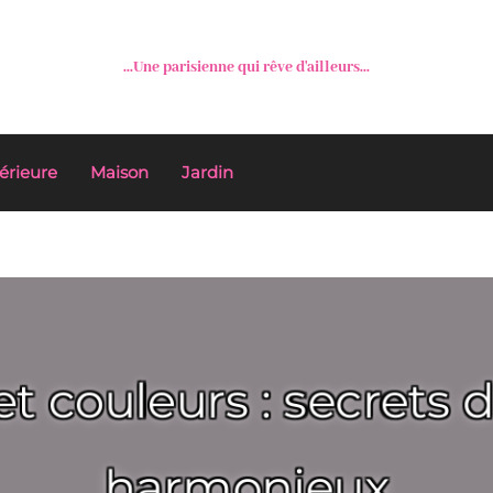
...Une parisienne qui rêve d'ailleurs...
érieure
Maison
Jardin
t couleurs : secrets d
harmonieux