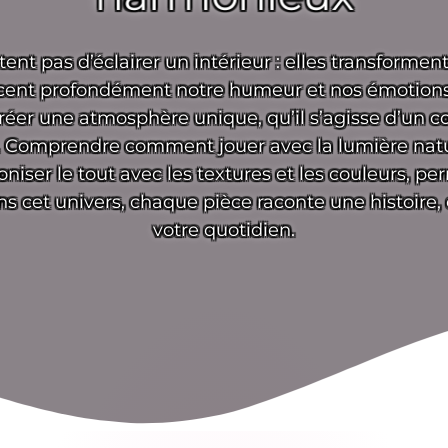
ent pas d’éclairer un intérieur : elles transforment
encent profondément notre humeur et nos émotion
éer une atmosphère unique, qu’il s’agisse d’un 
é. Comprendre comment jouer avec la lumière natur
ser le tout avec les textures et les couleurs, per
ans cet univers, chaque pièce raconte une histoire,
votre quotidien.