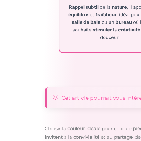
Rappel subtil
de la
nature
, il ap
équilibre
et
fraîcheur
, idéal pou
salle de bain
ou un
bureau
où l
souhaite
stimuler
la
créativité
douceur.
Cet article pourrait vous intér
Choisir la
couleur idéale
pour chaque
piè
invitent
à la
convivialité
et au
partage
, d