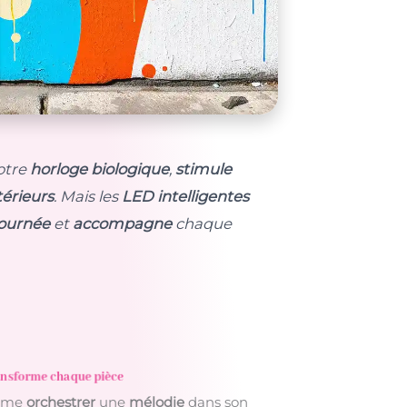
otre
horloge biologique
,
stimule
térieurs
. Mais les
LED intelligentes
journée
et
accompagne
chaque
nsforme chaque pièce
omme
orchestrer
une
mélodie
dans son