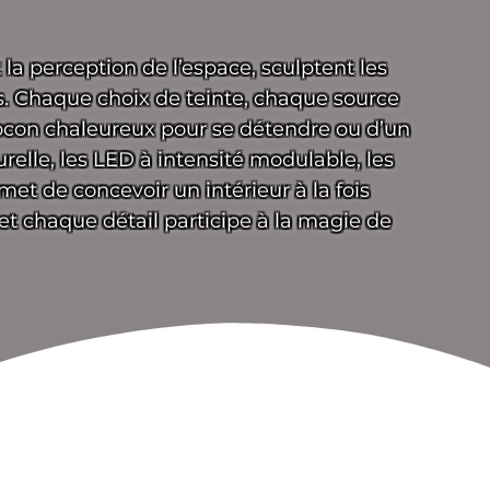
 la perception de l’espace, sculptent les
s. Chaque choix de teinte, chaque source
cocon chaleureux pour se détendre ou d’un
elle, les LED à intensité modulable, les
met de concevoir un intérieur à la fois
 et chaque détail participe à la magie de