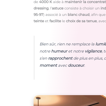
de
4000 K
aide à
maintenir la concentra
dressing
, l’
astuce
consiste à choisir un
ind
95-97
) associé à un
blanc chaud
, afin qu
teinte
et
facilite
le
choix de sa tenue
, ave
Bien sûr, rien ne remplace la
lumiè
notre
humeur
et notre
vigilance
, 
s’en
rapprochent
de plus en plus, 
moment
avec
douceur
.