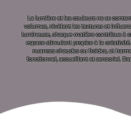
La lumière et les couleurs ne se content
volumes, révèlent les textures et influ
lumineuse, chaque matière contribue à cr
espace stimulant propice à la créativit
nuances chaudes ou froides, et harmoni
fonctionnel, accueillant et sensoriel. D