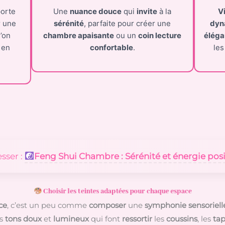
porte
Une
nuance douce
qui
invite
à la
V
r une
sérénité
, parfaite pour créer une
dyn
’on
chambre apaisante
ou un
coin lecture
élég
en
confortable
.
le
esser :
​Feng Shui Chambre : Sérénité et énergie posi
Choisir les teintes adaptées pour chaque espace
ce
, c’est un peu comme
composer
une
symphonie sensoriell
es
tons doux
et
lumineux
qui font
ressortir
les
coussins
, les
tap