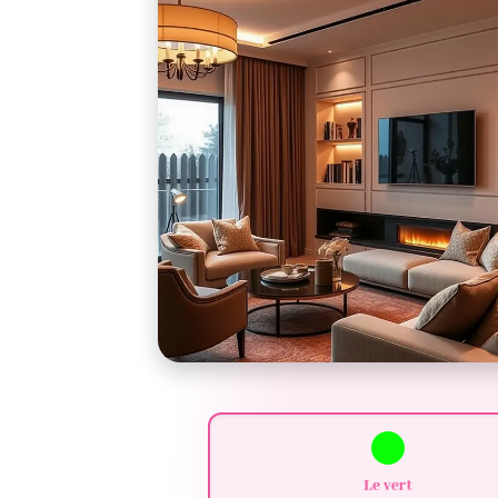
Le
vert