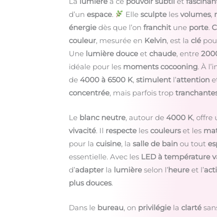
La
lumière
a ce
pouvoir subtil
et
fascinan
d’un
espace
.
Elle
sculpte
les
volumes
,
énergie
dès que l’on
franchit
une
porte
.
C
couleur
, mesurée en
Kelvin
, est la
clé
pou
Une
lumière douce
et
chaude
, entre
2000
idéale pour les
moments cocooning
. À l’
de
4000 à 6500 K
,
stimulent
l’
attention
e
concentrée
, mais parfois trop
tranchante
Le
blanc neutre
, autour de
4000 K
, offre
vivacité
. Il
respecte
les
couleurs
et les
mat
pour la
cuisine
, la
salle de bain
ou tout
es
essentielle. Avec les
LED à température v
d’
adapter
la
lumière
selon l’
heure
et l’
acti
plus douces
.
Dans le
bureau
, on
privilégie
la
clarté
san