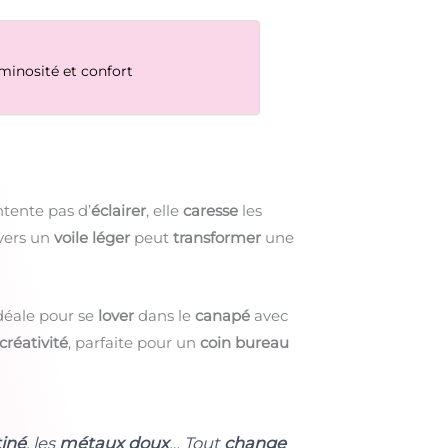
minosité et confort
ntente pas d’
éclairer
, elle
caresse
les
avers un
voile léger
peut
transformer
une
idéale pour se
lover
dans le
canapé
avec
créativité
, parfaite pour un
coin bureau
tiné
, les
métaux doux
… Tout
change