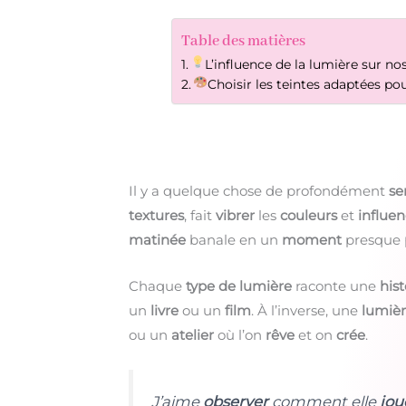
Table des matières
L’influence de la lumière sur n
Choisir les teintes adaptées p
Il y a quelque chose de profondément
se
textures
, fait
vibrer
les
couleurs
et
influe
matinée
banale en un
moment
presque
Chaque
type de lumière
raconte une
hist
un
livre
ou un
film
. À l’inverse, une
lumièr
ou un
atelier
où l’on
rêve
et on
crée
.
J’aime
observer
comment elle
jou