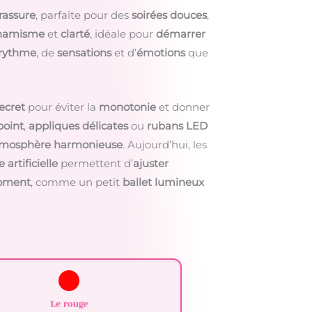
rassure
, parfaite pour des
soirées douces
,
namisme
et
clarté
, idéale pour
démarrer
rythme
, de
sensations
et d’
émotions
que
ecret
pour éviter la
monotonie
et donner
point
,
appliques délicates
ou
rubans LED
mosphère harmonieuse
. Aujourd’hui, les
 artificielle
permettent d’
ajuster
oment
, comme un petit
ballet lumineux
Le
rouge