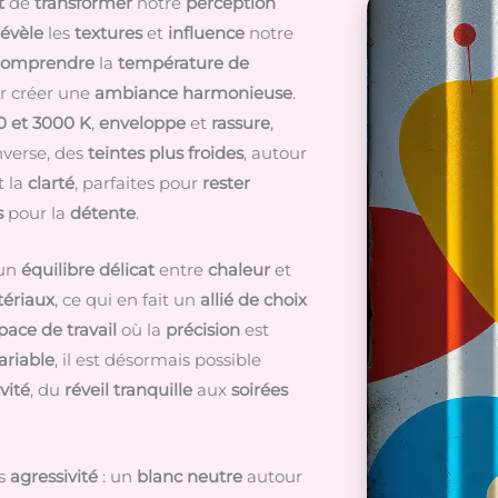
t
de
transformer
notre
perception
révèle
les
textures
et
influence
notre
omprendre
la
température de
r créer une
ambiance harmonieuse
.
 et 3000 K
,
enveloppe
et
rassure
,
inverse, des
teintes plus froides
, autour
t la
clarté
, parfaites pour
rester
s
pour la
détente
.
 un
équilibre délicat
entre
chaleur
et
ériaux
, ce qui en fait un
allié de choix
pace de travail
où la
précision
est
ariable
, il est désormais possible
vité
, du
réveil tranquille
aux
soirées
s
agressivité
: un
blanc neutre
autour