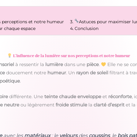
os perceptions et notre humeur
Astuces pour maximiser lu
our chaque espace
Conclusion
L’influence de la lumière sur nos perceptions et notre humeur
nsoriel
à ressentir la
lumière
dans une
pièce
.
Elle ne se co
nce
doucement notre
humeur
. Un
rayon de soleil
filtrant à tr
poétique
.
oire
différente. Une
teinte chaude
enveloppe
et
réconforte
, 
e neutre
ou légèrement
froide
stimule
la
clarté d’esprit
et la
e
avec les
matériaux
: le
velours
des
coussins
, le
bois pa