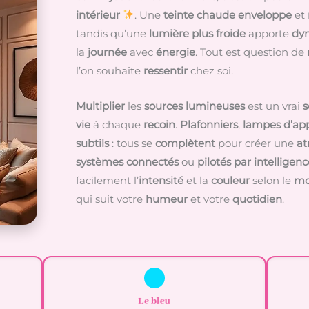
intérieur
. Une
teinte chaude
enveloppe
et
tandis qu’une
lumière plus froide
apporte
dy
la
journée
avec
énergie
. Tout est question de
l’on souhaite
ressentir
chez soi.
Multiplier
les
sources lumineuses
est un vrai
s
vie
à chaque
recoin
.
Plafonniers
,
lampes d’ap
subtils
: tous se
complètent
pour créer une
at
systèmes connectés
ou
pilotés par intelligence
facilement l’
intensité
et la
couleur
selon le
m
qui suit votre
humeur
et votre
quotidien
.
Le
bleu