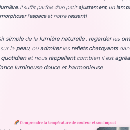
lumière
. Il suffit parfois d’un petit
ajustement
, un
lampa
morphoser
l’
espace
et notre
ressenti
.
sir simple
de la
lumière naturelle
:
regarder
les
om
sur la
peau
, ou
admirer
les
reflets chatoyants
dan
e
quotidien
et nous
rappellent
combien il est
agréa
ance lumineuse douce et harmonieuse
.
Comprendre la température de couleur et son impact