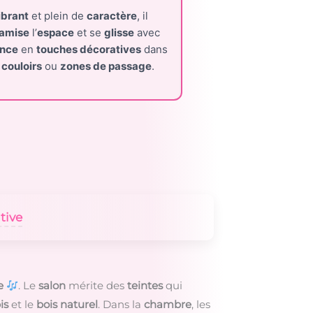
ibrant
et plein de
caractère
, il
amise
l’
espace
et se
glisse
avec
ance
en
touches décoratives
dans
s
couloirs
ou
zones de passage
.
tive
e
. Le
salon
mérite des
teintes
qui
is
et le
bois naturel
. Dans la
chambre
, les