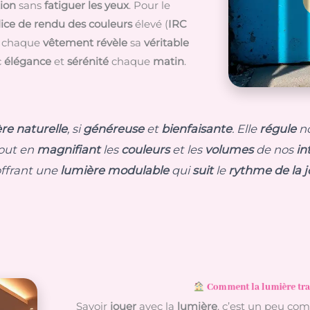
tion
sans
fatiguer les yeux
. Pour le
ice de rendu des couleurs
élevé (
IRC
e chaque
vêtement
révèle
sa
véritable
c
élégance
et
sérénité
chaque
matin
.
re naturelle
, si
généreuse
et
bienfaisante
. Elle
régule
n
tout en
magnifiant
les
couleurs
et les
volumes
de nos
in
offrant une
lumière modulable
qui
suit
le
rythme de la 
Comment la lumière tra
Savoir
jouer
avec la
lumière
, c’est un peu c