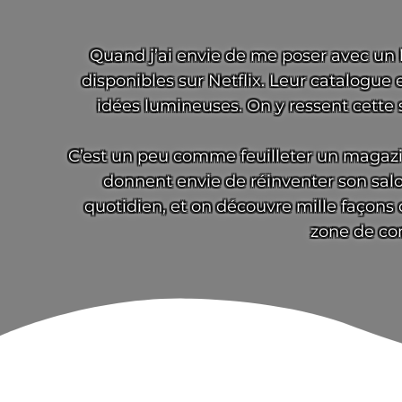
Quand j’ai envie de me poser avec un 
disponibles sur Netflix. Leur catalogue
idées lumineuses. On y ressent cette
C’est un peu comme feuilleter un magazin
donnent envie de réinventer son salon
quotidien, et on découvre mille façons d
zone de con