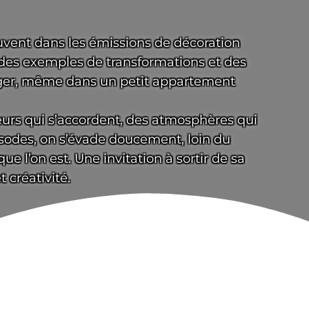
uvent dans les émissions de décoration
e des exemples de transformations et des
anger, même dans un petit appartement
eurs qui s’accordent, des atmosphères qui
pisodes, on s’évade doucement, loin du
e l’on est. Une invitation à sortir de sa
 créativité.