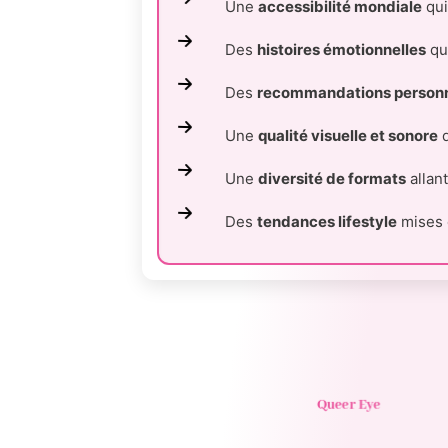
Une
accessibilité mondiale
qui
Des
histoires émotionnelles
qui
Des
recommandations personn
Une
qualité visuelle et sonore
q
Une
diversité de formats
allan
Des
tendances lifestyle
mises 
Queer Eye