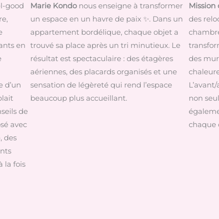
el-good
Marie Kondo
nous enseigne à transformer
Mission
re,
un espace en un havre de paix ✨. Dans un
des relo
e
appartement bordélique, chaque objet a
chambre 
ants en
trouvé sa place après un tri minutieux. Le
transfo
e
résultat est spectaculaire : des étagères
des murs
aériennes, des placards organisés et une
chaleur
e d’un
sensation de légèreté qui rend l’espace
L’avant/
lait
beaucoup plus accueillant.
non seul
seils de
égalemen
osé avec
chaque d
, des
nts
la fois