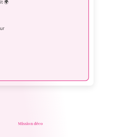
t 🌍
ur
Mission déco