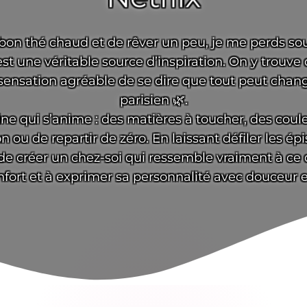
bon thé chaud et de rêver un peu, je me perds so
 est une véritable source d’inspiration. On y trouv
 sensation agréable de se dire que tout peut ch
parisien 🌿.
e qui s’anime : des matières à toucher, des coul
 ou de repartir de zéro. En laissant défiler les é
e créer un chez-soi qui ressemble vraiment à ce qu
fort et à exprimer sa personnalité avec douceur et