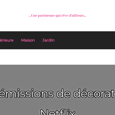
...Une parisienne qui rêve d'ailleurs...
érieure
Maison
Jardin
 émissions de décorati
Netflix