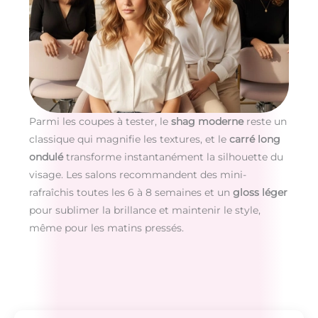
Parmi les coupes à tester, le
shag moderne
reste un
classique qui magnifie les textures, et le
carré long
ondulé
transforme instantanément la silhouette du
visage. Les salons recommandent des mini-
rafraîchis toutes les 6 à 8 semaines et un
gloss léger
pour sublimer la brillance et maintenir le style,
même pour les matins pressés.