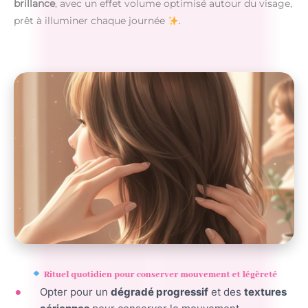
brillance
, avec un effet volume optimisé autour du visage,
prêt à illuminer chaque journée
.
Rituel quotidien pour conserver mouvement et légèreté
Opter pour un
dégradé progressif
et des
textures