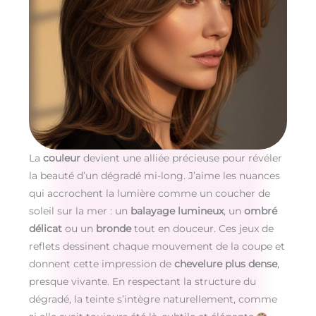
La
couleur
devient une alliée précieuse pour révéler
la beauté d’un dégradé mi-long. J’aime les nuances
qui accrochent la lumière comme un coucher de
soleil sur la mer : un
balayage lumineux
, un
ombré
délicat
ou un
bronde
tout en douceur. Ces jeux de
reflets dessinent chaque mouvement de la coupe et
donnent cette impression de
chevelure plus dense
,
presque vivante. En respectant la structure du
dégradé, la teinte s’intègre naturellement, comme