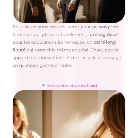
Pour des matins pressés, optez pour un
wavy lob
lumineux qui glisse naturellement, un
shag doux
pour les ondulations bohèmes, ou un
carré long
flouté
qui reste chic même attaché. Chaque style
apporte du mouvement et met en valeur le visage
en quelques gestes simples.
Accessoires et gestes boost