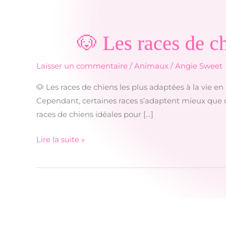
🐶 Les races de ch
Laisser un commentaire
/
Animaux
/
Angie Sweet
🐶 Les races de chiens les plus adaptées à la vie
Cependant, certaines races s’adaptent mieux que d’
races de chiens idéales pour […]
🐶
Lire la suite »
Les
races
de
chiens
les
plus