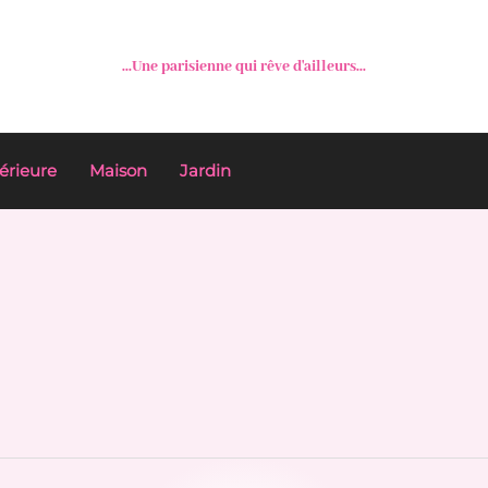
...Une parisienne qui rêve d'ailleurs...
érieure
Maison
Jardin