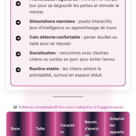
jour pour se dégourdir les pattes et stimuler le
mental.
Stimulations mentales
: jouets interactifs,
jeux d’intelligence ou apprentissage de tours.
Coin détente confortable
: panier douillet ou
tapis pour se reposer.
Socialisation
: rencontres avec d’autres
chiens ou sorties en parc pour éviter l’ennui.
Routine stable
: les chiens aiment la
prévisibilité, surtout en espace réduit.
Tableau récapitulatif des races adaptées à l’appartement
Adaptat
Besoin
Caractè
ion
Race
Taille
d’exerci
re
apparte
ce