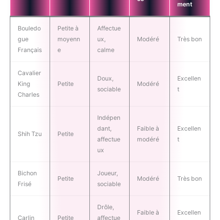
ment
Bouledo
Petite à
Affectue
gue
moyenn
ux,
Modéré
Très bon
Français
e
calme
Cavalier
Doux,
Excellen
King
Petite
Modéré
sociable
t
Charles
Indépen
dant,
Faible à
Excellen
Shih Tzu
Petite
affectue
modéré
t
ux
Bichon
Joueur,
Petite
Modéré
Très bon
Frisé
sociable
Drôle,
Faible à
Excellen
Carlin
Petite
affectue