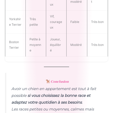
modéré
t
ux
Vif,
Yorkshir
Très
courage
Faible
Très bon
e Terrier
petite
ux
Petite à
Joueur,
Boston
moyenn
équilibr
Modéré
Très bon
Terrier
e
é
Conclusion
Avoir un chien en appartement est tout à fait
possible
si vous choisissez la bonne race et
adaptez votre quotidien à ses besoins
.
Les races petites ou moyennes, calmes mais