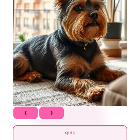
❮
❯
Q
U
I
Z