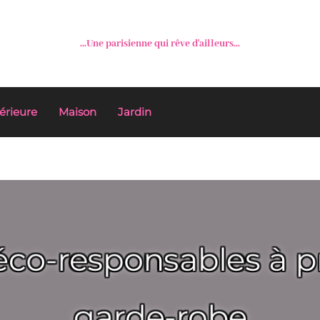
...Une parisienne qui rêve d'ailleurs...
érieure
Maison
Jardin
éco-responsables à pr
garde-robe