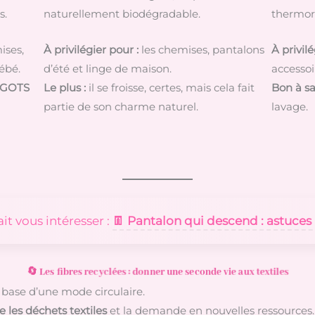
s.
naturellement biodégradable.
thermoré
ises,
À privilégier pour :
les chemises, pantalons
À privilé
ébé.
d’été et linge de maison.
accessoi
GOTS
Le plus :
il se froisse, certes, mais cela fait
Bon à sa
partie de son charme naturel.
lavage.
ait vous intéresser :
👖 Pantalon qui descend : astuces p
🔄 Les fibres recyclées : donner une seconde vie aux textiles
base d’une mode circulaire.
e les déchets textiles
et la demande en nouvelles ressources.