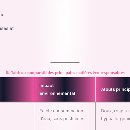
le
ises et
📊 Tableau comparatif des principales matières éco-responsables
Impact
Atouts princi
environnemental
Faible consommation
Doux, respiran
d’eau, sans pesticides
hypoallergén