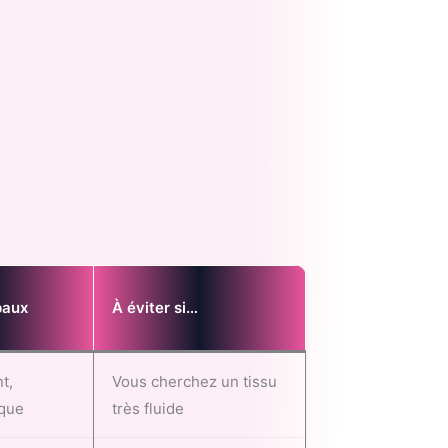
paux
À éviter si…
t,
Vous cherchez un tissu
ique
très fluide