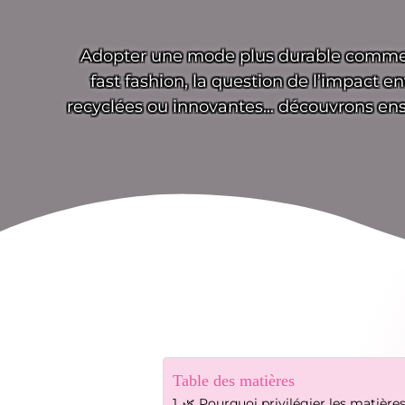
Adopter une mode plus durable commen
fast fashion, la question de l’impact 
recyclées ou innovantes… découvrons e
Table des matières
🌿 Pourquoi privilégier les matière