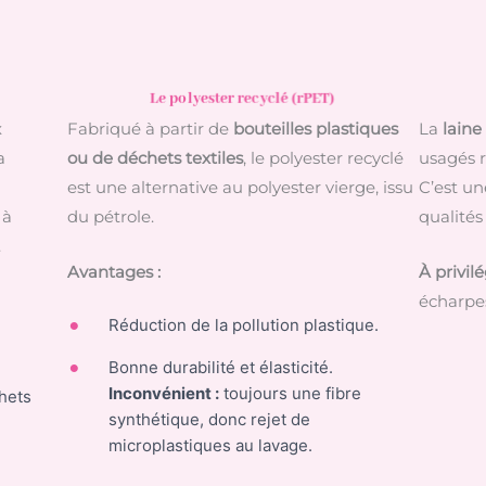
Le polyester recyclé (rPET)
x
Fabriqué à partir de
bouteilles plastiques
La
laine
a
ou de déchets textiles
, le polyester recyclé
usagés r
est une alternative au polyester vierge, issu
C’est un
 à
du pétrole.
qualités
.
Avantages :
À privilé
écharpes
Réduction de la pollution plastique.
Bonne durabilité et élasticité.
Inconvénient :
toujours une fibre
hets
synthétique, donc rejet de
microplastiques au lavage.