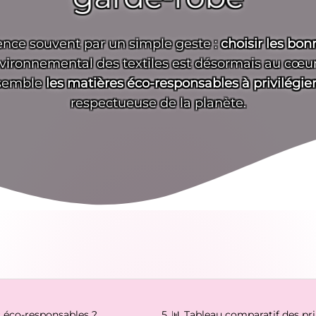
ce souvent par un simple geste :
choisir les bo
environnemental des textiles est désormais au cœur
nsemble
les matières éco-responsables à privilégie
respectueuse de la planète.
s éco-responsables ?
📊 Tableau comparatif des pr