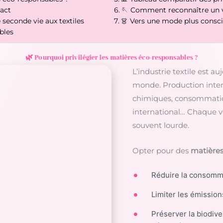
pact
🪡 Comment reconnaître un 
 seconde vie aux textiles
👗 Vers une mode plus consc
bles
🌿 Pourquoi privilégier les matières éco-responsables ?
L’industrie textile est a
monde. Production intens
chimiques, consommatio
international… Chaque 
souvent lourde.
Opter pour des
matières
Réduire la consomma
Limiter les émission
Préserver la biodive