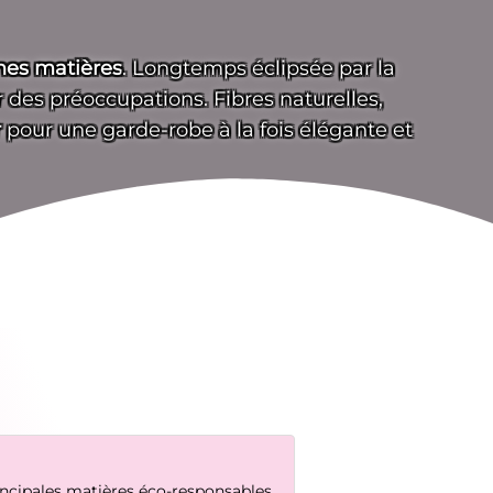
nnes matières
. Longtemps éclipsée par la
 des préoccupations. Fibres naturelles,
r
pour une garde-robe à la fois élégante et
incipales matières éco-responsables