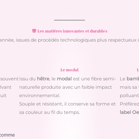
🌸 Les matières innovantes et durables
 année, issues de procédés technologiques plus respectueux 
Le modal
L
(souvent
Issu du
hêtre
, le
modal
est une fibre semi-
Le
bam
olvant
naturelle produite avec un faible impact
mais sa 
uit
environnemental.
polluante
Souple et résistant, il conserve sa forme et
Préférez
sa couleur au fil du temps.
label O
t comme