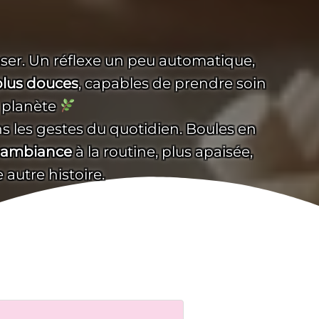
ser. Un réflexe un peu automatique,
plus douces
, capables de prendre soin
a planète
 les gestes du quotidien. Boules en
ambiance
à la routine, plus apaisée,
 autre histoire.