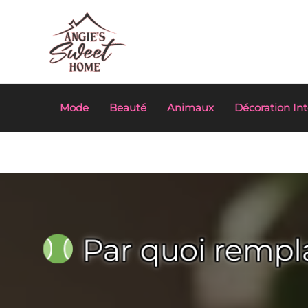
Aller
au
contenu
Mode
Beauté
Animaux
Décoration Int
Par quoi rempla