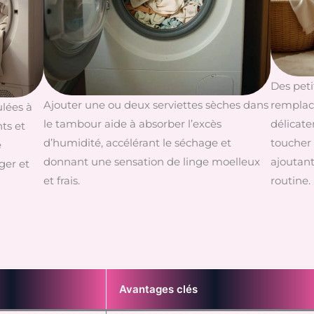
Des peti
Ajouter une ou deux serviettes sèches dans
remplace
lées à
le tambour aide à absorber l’excès
délicate
ts et
d’humidité, accélérant le séchage et
toucher 
é
donnant une sensation de linge moelleux
ajoutan
éger et
et frais.
routine.
Avantages clés