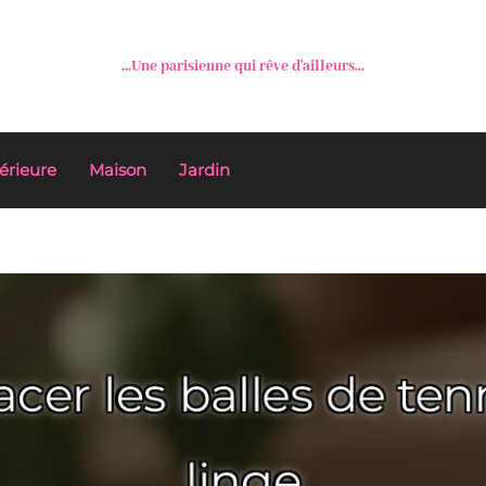
...Une parisienne qui rêve d'ailleurs...
érieure
Maison
Jardin
cer les balles de ten
linge