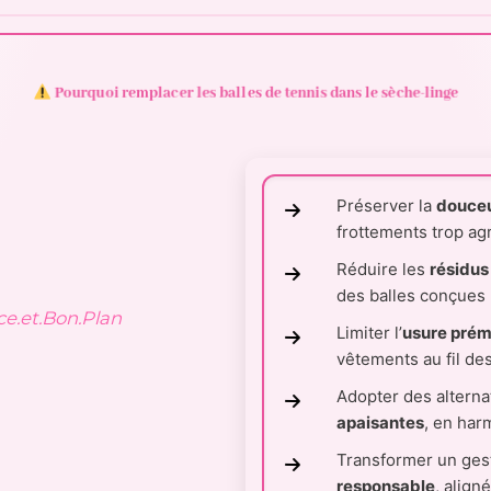
Pourquoi remplacer les balles de tennis dans le sèche-linge
Préserver la
douceu
frottements trop agr
Réduire les
résidus
des balles conçues p
uce.et.Bon.Plan
Limiter l’
usure pré
vêtements au fil de
Adopter des alterna
apaisantes
, en har
Transformer un ges
responsable
, align