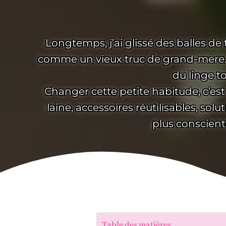
Longtemps, j’ai glissé des balles d
comme un vieux truc de grand-mère. Pui
du linge t
Changer cette petite habitude, c’est 
laine, accessoires réutilisables, so
plus consciente
Table des matières