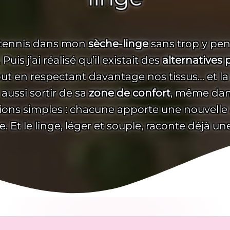
e tennis dans mon
sèche-linge
sans trop y pen
s j’ai réalisé qu’il existait des
alternatives 
out en respectant davantage nos tissus… et l
aussi sortir de sa
zone de confort
, même dans
lutions simples : chacune apporte une nouvelle
. Et le linge, léger et souple, raconte déjà une