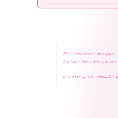
@sissi.astuce.et.bon.plan
#astuce
#machinealaver
♬ son original – Sissi.Ast