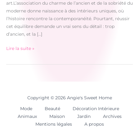
art.L’association du charme de l’ancien et de la sobriété du
moderne donne naissance à des intérieurs uniques, où
l’histoire rencontre la contemporanéité. Pourtant, réussir
cet équilibre demande un vrai sens du détail : trop
d’ancien, et la […]
Lire la suite »
Harmoniser
sa
déco
entre
ancien
et
Copyright © 2026 Angie's Sweet Home
moderne
Mode
Beauté
Décoration Intérieure
:
Animaux
Maison
Jardin
Archives
nos
Mentions légales
A propos
conseils