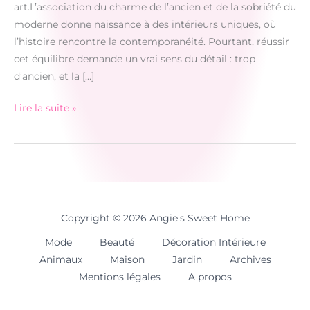
art.L’association du charme de l’ancien et de la sobriété du
moderne donne naissance à des intérieurs uniques, où
l’histoire rencontre la contemporanéité. Pourtant, réussir
cet équilibre demande un vrai sens du détail : trop
d’ancien, et la […]
Lire la suite »
Harmoniser
sa
déco
entre
ancien
et
Copyright © 2026 Angie's Sweet Home
moderne
Mode
Beauté
Décoration Intérieure
:
Animaux
Maison
Jardin
Archives
nos
Mentions légales
A propos
conseils