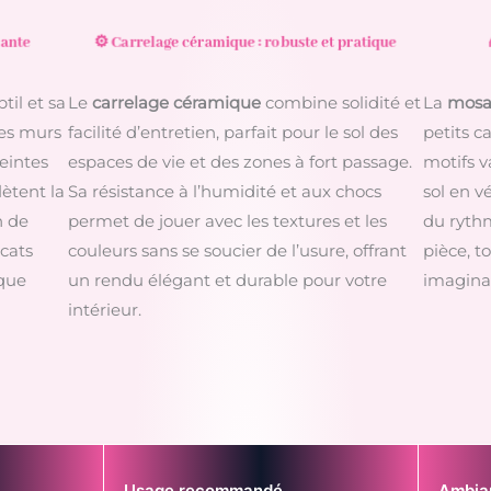
lante
⚙️ Carrelage céramique : robuste et pratique
til et sa
Le
carrelage céramique
combine solidité et
La
mosa
les murs
facilité d’entretien, parfait pour le sol des
petits c
teintes
espaces de vie et des zones à fort passage.
motifs v
lètent la
Sa résistance à l’humidité et aux chocs
sol en v
n de
permet de jouer avec les textures et les
du rythm
icats
couleurs sans se soucier de l’usure, offrant
pièce, to
aque
un rendu élégant et durable pour votre
imaginat
intérieur.
Usage recommandé
Ambian