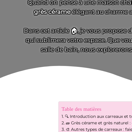
Quand on pense à une maison chal
grès cérame
élégant au charme 
Dans cet article 🏠, je vous propose 
qui sublimera votre espace. Que vou
salle de bain, nous exploreron
Table des matières
🔍 Introduction aux carreaux et t
🧱 Grès cérame et grès naturel : 
🎨 Autres types de carreaux : f