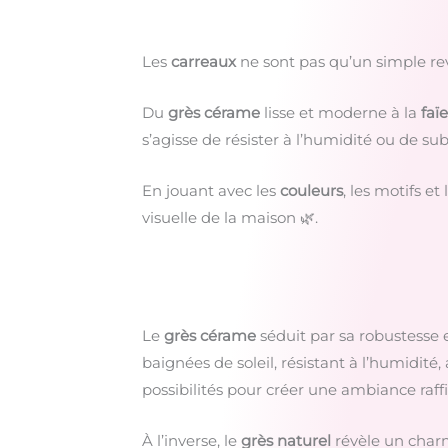
Les
carreaux
ne sont pas qu’un simple rev
Du
grès cérame
lisse et moderne à la
faï
s’agisse de résister à l’humidité ou de s
En jouant avec les
couleurs
, les motifs e
visuelle de la maison 🌿.
Le
grès cérame
séduit par sa robustesse e
baignées de soleil, résistant à l’humidité,
possibilités pour créer une ambiance raf
À l’inverse, le
grès naturel
révèle un charm