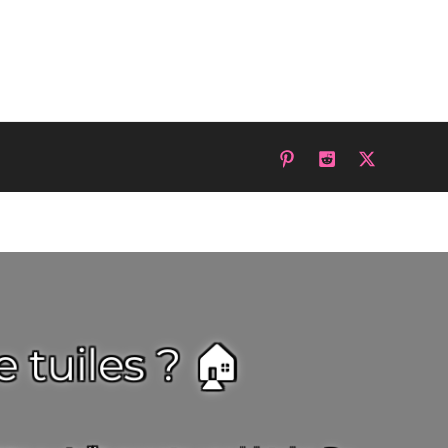
 tuiles ? 🏠