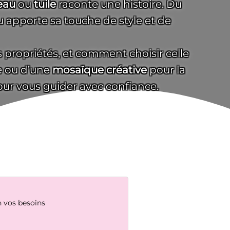
eau
ou
tuile
raconte une histoire. Du
 apporte sa touche de style et de
rs propriétés, et comment choisir celle
e ou d’une
mosaïque créative
pour la
our vous guider avec confiance.
n vos besoins