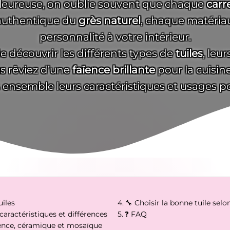
eureuse, on oublie souvent que chaque
carr
authentique du
grès naturel
, chaque matériau
personnalité à votre intérieur.
de découvrir les différents types de
tuiles
, leu
s rêviez d’une
faïence brillante
pour la cuisin
s ensemble leurs caractéristiques et usages p
uiles
🔧 Choisir la bonne tuile selo
caractéristiques et différences
❓ FAQ
aïence, céramique et mosaïque