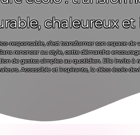
rable, chaleureux et 
éco-responsable, c’est transformer son espace de v
Sans renoncer au style, cette démarche encourage l
ption de gestes simples au quotidien. Elle invite 
 valeurs. Accessible et inspirante, la déco écolo dev