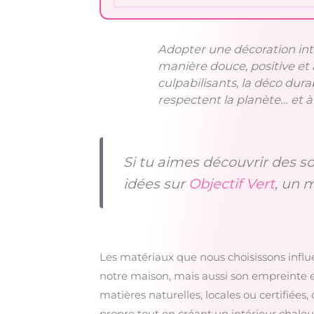
Adopter une décoration inté
manière douce, positive et 
culpabilisants, la déco dur
respectent la planète… et 
Si tu aimes découvrir des s
idées sur
Objectif Vert
, un m
Les matériaux que nous choisissons infl
notre maison, mais aussi son empreinte
matières naturelles, locales ou certifiées,
propre tout en créant un intérieur chale