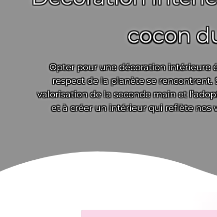
cocon du
Opter pour une décoration intérieure 
respect de la planète se rencontrent. 
valorisation de la seconde main et l’ado
et à créer un intérieur qui reflète nos