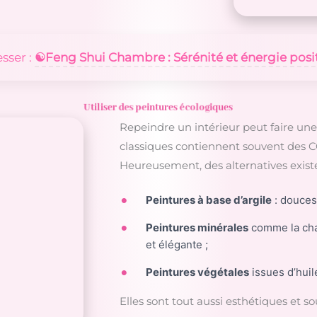
esser :
☯️​Feng Shui Chambre : Sérénité et énergie posi
Utiliser des peintures écologiques
Repeindre un intérieur peut faire un
classiques contiennent souvent des C
Heureusement, des alternatives existe
Peintures à base d’argile
: douces,
Peintures minérales
comme la chau
et élégante ;
Peintures végétales
issues d’huil
Elles sont tout aussi esthétiques et s