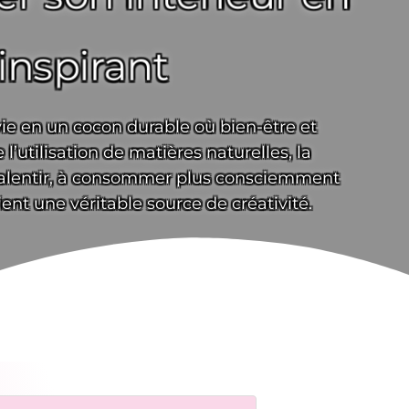
inspirant
ie en un cocon durable où bien-être et
’utilisation de matières naturelles, la
à ralentir, à consommer plus consciemment
ient une véritable source de créativité.