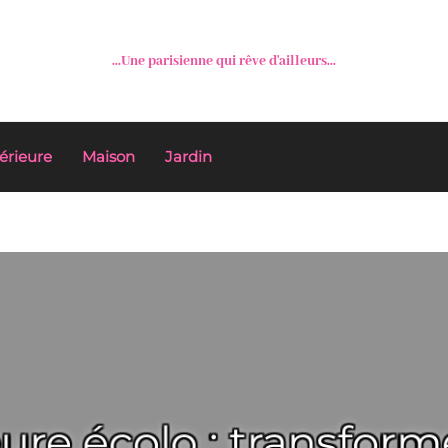
...Une parisienne qui rêve d'ailleurs...
érieure
Maison
Jardin
ure écolo : transform