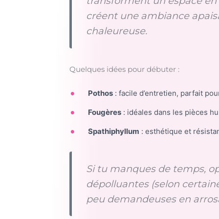
transforment un espace en 
créent une ambiance apaisa
chaleureuse.
Quelques idées pour débuter :
Pothos
: facile d’entretien, parfait pou
Fougères
: idéales dans les pièces hu
Spathiphyllum
: esthétique et résista
Si tu manques de temps, op
dépolluantes (selon certain
peu demandeuses en arros