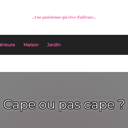
...Une parisienne qui rêve d'ailleurs...
érieure
Maison
Jardin
Cape ou pas cape ?