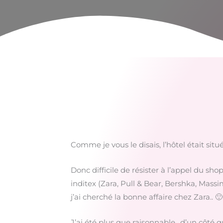
Comme je vous le disais, l’hôtel était si
Donc difficile de résister à l’appel du s
inditex (Zara, Pull & Bear, Bershka, Massi
j’ai cherché la bonne affaire chez Zara.. 🙂
J’ai été plus que raisonnable.. d’un côté 