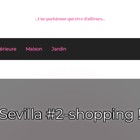
...Une parisienne qui rêve d'ailleurs...
érieure
Maison
Jardin
Sevilla #2-shopping !