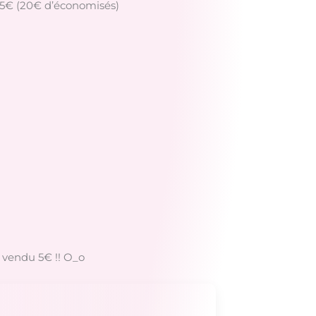
9,95€ (20€ d’économisés)
t vendu 5€ !! O_o