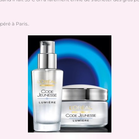
péré à Paris..