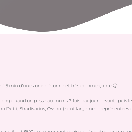
tué à 5 min d’une zone piétonne et très commerçante 🙂
hopping quand on passe au moins 2 fois par jour devant.. puis
mo Dutti, Stradivarius, Oysho..) sont largement représentées c
quand il fait 35°C on a rarement envie de s’acheter des gros p