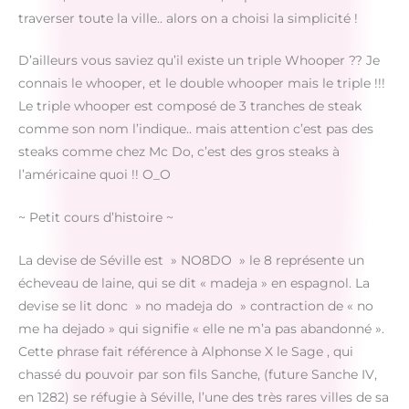
traverser toute la ville.. alors on a choisi la simplicité !
D’ailleurs vous saviez qu’il existe un triple Whooper ?? Je
connais le whooper, et le double whooper mais le triple !!!
Le triple whooper est composé de 3 tranches de steak
comme son nom l’indique.. mais attention c’est pas des
steaks comme chez Mc Do, c’est des gros steaks à
l’américaine quoi !! O_O
~ Petit cours d’histoire ~
La devise de Séville est » NO8DO » le 8 représente un
écheveau de laine, qui se dit « madeja » en espagnol. La
devise se lit donc » no madeja do » contraction de « no
me ha dejado » qui signifie « elle ne m’a pas abandonné ».
Cette phrase fait référence à Alphonse X le Sage , qui
chassé du pouvoir par son fils Sanche, (future Sanche IV,
en 1282) se réfugie à Séville, l’une des très rares villes de sa