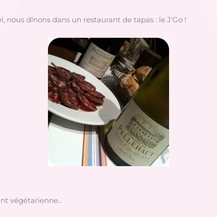
l, nous dînons dans un restaurant de tapas : le J’Go !
ant végétarienne..