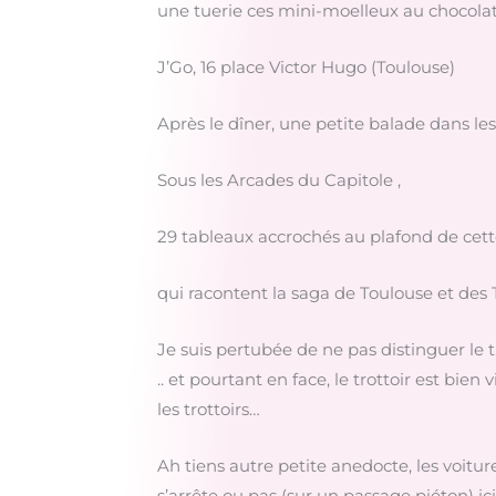
une tuerie ces mini-moelleux au chocolat
J’Go, 16 place Victor Hugo (Toulouse)
Après le dîner, une petite balade dans le
Sous les Arcades du Capitole ,
29 tableaux accrochés au plafond de cett
qui racontent la saga de Toulouse et des
Je suis pertubée de ne pas distinguer le tro
.. et pourtant en face, le trottoir est b
les trottoirs…
Ah tiens autre petite anedocte, les voiture
s’arrête ou pas (sur un passage piéton) i