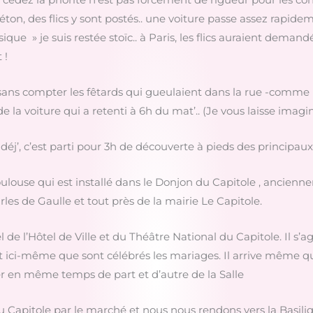
on, des flics y sont postés.. une voiture passe assez rapideme
que » je suis restée stoïc.. à Paris, les flics auraient deman
 !
 sans compter les fêtards qui gueulaient dans la rue -comme l’
de la voiture qui a retenti à 6h du mat’.. (Je vous laisse ima
déj’, c’est parti pour 3h de découverte à pieds des princip
oulouse qui est installé dans le Donjon du Capitole , ancienne
rles de Gaulle et tout près de la mairie Le Capitole.
l de l’Hôtel de Ville et du Théâtre National du Capitole. Il s’
st ici-même que sont célébrés les mariages. Il arrive même q
r en même temps de part et d’autre de la Salle
u Capitole par le marché et nous nous rendons vers la Basiliq