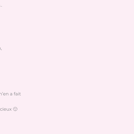
..
,
’en a fait
icieux 🙂