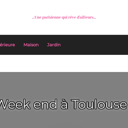
...Une parisienne qui rêve d'ailleurs...
érieure
Maison
Jardin
Week end à Toulouse 