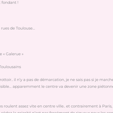
 fondant !
s rues de Toulouse…
e « Galerue »
 Toulousains
ttoir.. il n’y a pas de démarcation, je ne sais pas si je marche 
ien visible… apparemment le centre va devenir une zone piétonn
s roulent assez vite en centre ville.. et contrairement à Paris,
ci cédez la priorité n’est pas forcément de rigueur pour les