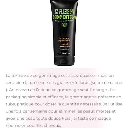
La texture de ce gommage est assez épaisse , mais on
sent bien la présence des grains exfoliants (sucre de canne
). Au niveau de l’odeur, ce gommage sent l’ orange . Le
packaging simple et efficace, le gommage se présente en
tube, pratique pour doser la quantité nécessaire. Je l’utilise
une fois par semaine pour éliminer les peaux mortes et
avoir une peau toute douce Puis j’ai testé ce masque
nourricier pour les cheveux,