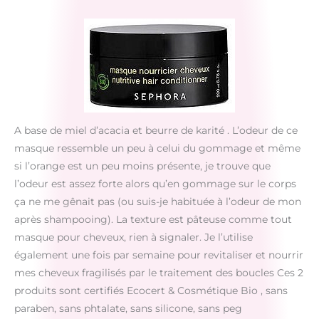
A base de miel d’acacia et beurre de karité . L’odeur de ce
masque ressemble un peu à celui du gommage et même
si l’orange est un peu moins présente, je trouve que
l’odeur est assez forte alors qu’en gommage sur le corps
ça ne me gênait pas (ou suis-je habituée à l’odeur de mon
après shampooing). La texture est pâteuse comme tout
masque pour cheveux, rien à signaler. Je l’utilise
également une fois par semaine pour revitaliser et nourrir
mes cheveux fragilisés par le traitement des boucles Ces 2
produits sont certifiés Ecocert & Cosmétique Bio , sans
paraben, sans phtalate, sans silicone, sans peg