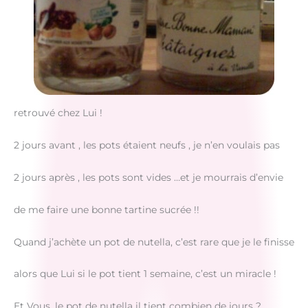
retrouvé chez Lui !
2 jours avant , les pots étaient neufs , je n’en voulais pas
2 jours après , les pots sont vides …et je mourrais d’envie
de me faire une bonne tartine sucrée !!
Quand j’achète un pot de nutella, c’est rare que je le finisse
alors que Lui si le pot tient 1 semaine, c’est un miracle !
Et Vous, le pot de nutella il tient combien de jours ?