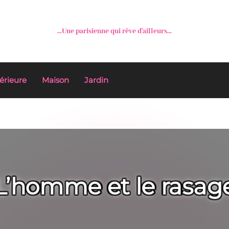
...Une parisienne qui rêve d'ailleurs...
érieure
Maison
Jardin
L’homme et le rasag