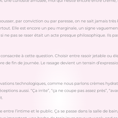
avec une curiosité amusée, moi qui hésite encore entre crème, 
t pousser, par conviction ou par paresse, on ne sait jamais très
artout. Elle est encore un peu marginale, un signe vagueme
 si ne pas se raser était un acte presque philosophique. Ils pa
consacrée à cette question. Choisir entre rasoir jetable ou él
 de fin de journée. Le rasage devient un terrain d’expressio
novations technologiques, comme nous parlons crèmes hydrat
ons aussi. “Ça irrite”, “ça ne coupe pas assez près”, “avan
t.
e entre l’intime et le public. Ça se passe dans la salle de bain,