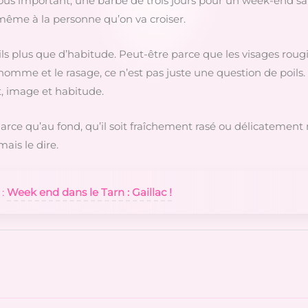
us important, une barbe de trois jours pour un week-end san
 même à la personne qu’on va croiser.
ls plus que d’habitude. Peut-être parce que les visages rougis
omme et le rasage, ce n’est pas juste une question de poils.
, image et habitude.
rce qu’au fond, qu’il soit fraîchement rasé ou délicatement né
ais le dire.
 :
Week end dans le Tarn : Gaillac !