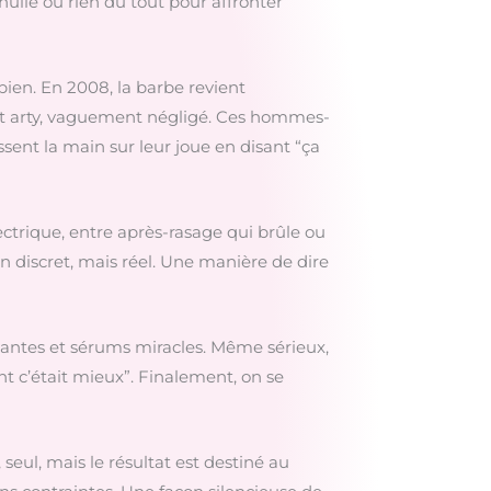
huile ou rien du tout pour affronter
 bien. En 2008, la barbe revient
nt arty, vaguement négligé. Ces hommes-
ssent la main sur leur joue en disant “ça
ectrique, entre après-rasage qui brûle ou
n discret, mais réel. Une manière de dire
antes et sérums miracles. Même sérieux,
t c’était mieux”. Finalement, on se
 seul, mais le résultat est destiné au