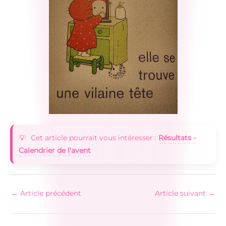
Cet article pourrait vous intéresser :
Résultats -
Calendrier de l'avent
←
Article précédent
Article suivant
→