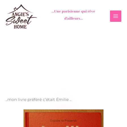
Aller
au
...Une parisienne qui rêve
contenu
d'ailleurs...
..mon livre préféré c’était Émilie ..