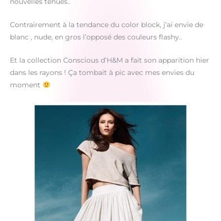
nouvelles tenues..
Contrairement à la tendance du color block, j’ai envie de
blanc , nude, en gros l’opposé des couleurs flashy..
Et la collection Conscious d’H&M a fait son apparition hier
dans les rayons ! Ça tombait à pic avec mes envies du
moment