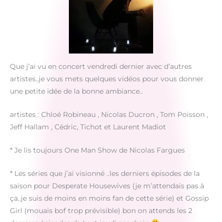
Que j’ai vu en concert vendredi dernier avec d’autres
artistes..je vous mets quelques vidéos pour vous donner
une petite idée de la bonne ambiance..
artistes : Chloé Robineau , Nicolas Ducron , Tom Poisson ,
Jeff Hallam , Cédric, Tichot et Laurent Madiot
* Je lis toujours One Man Show de Nicolas Fargues
* Les séries que j’ai visionné ..les derniers épisodes de la
saison pour Desperate Housewives (je m’attendais pas à
ça..je suis de moins en moins fan de cette série) et Gossip
Girl (mouais bof trop prévisible) bon on attends les 2