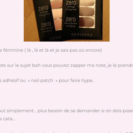
éminine ( là , là et là et je sais pas où encore)
te sur le sujet bah vous pouvez zapper ma note, je le prendr
s adhésif ou » nail patch » pour faire hype..
tout simplement… plus besoin de se demander si on dois poser
la cata…