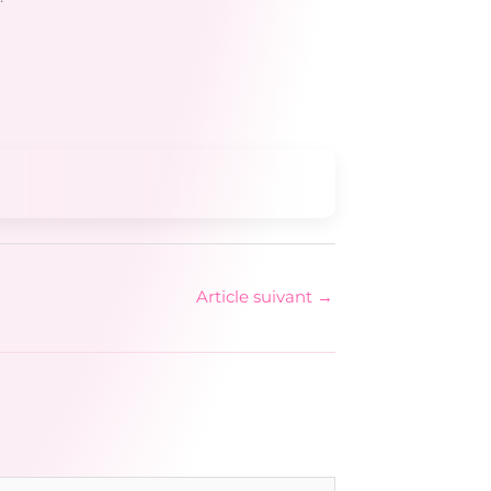
Article suivant
→