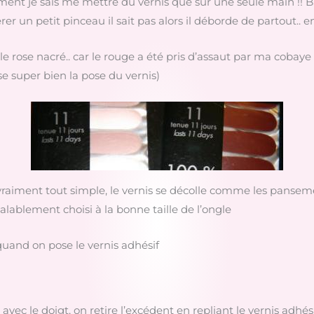
ment je sais me mettre du vernis que sur une seule main !! B
 un petit pinceau il sait pas alors il déborde de partout.. en
ur le rose nacré.. car le rouge a été pris d’assaut par ma cobay
se super bien la pose du vernis)
raiment tout simple, le vernis se décolle comme les pansemen
éalablement choisi à la bonne taille de l’ongle
quand on pose le vernis adhésif
 avec le doigt, on retire l’excédent en repliant le vernis adhés