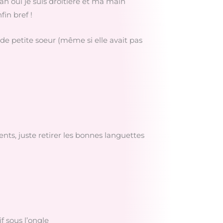
ah oui je suis droitière et ma main
fin bref !
e de petite soeur (même si elle avait pas
ts, juste retirer les bonnes languettes
if sous l’ongle