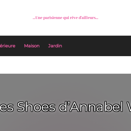
...Une parisienne qui rêve d'ailleurs...
érieure
Maison
Jardin
les Shoes d’Annabel