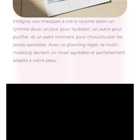
Intégrez vos masques à votre routine selon un
rythme doux: un jour pour hydrater, un autre pour
purifier, et un petit moment pour chouchouter les
zones sensibles. Avec ce planning léger, le multi-
masking devient un rituel agréable et parfaitement
adapté à votre peau.