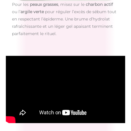
Pour les
peaux grasses
, misez sur le
charbon actif
ou l’
argile verte
pour réguler l’excès de sébum tout
en respectant l’épiderme. Une brume d’hydrolat
rafraîchissante et un léger gel apaisant terminent
parfaitement le rituel.