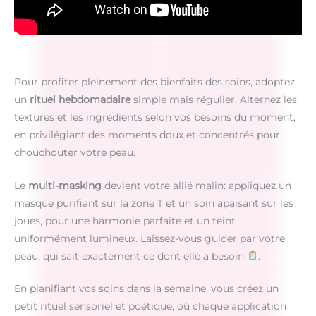
Pour profiter pleinement des bienfaits des soins, adoptez
un
rituel hebdomadaire
simple mais régulier. Alternez les
textures et les ingrédients selon vos besoins du moment,
en privilégiant des moments doux et concentrés pour
chouchouter votre peau.
Le
multi-masking
devient votre allié malin: appliquez un
masque purifiant sur la zone T et un soin apaisant sur les
joues, pour une harmonie parfaite et un teint
uniformément lumineux. Laissez-vous guider par votre
peau, qui sait exactement ce dont elle a besoin
.
En planifiant vos soins dans la semaine, vous créez un
petit rituel sensoriel et poétique, où chaque application