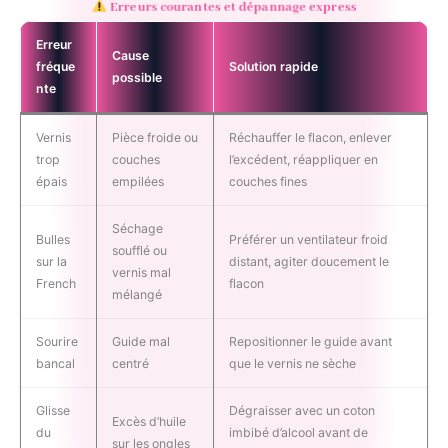
Erreurs courantes et dépannage express
Erreur
Cause
fréque
Solution rapide
possible
nte
Vernis
Pièce froide ou
Réchauffer le flacon, enlever
trop
couches
l’excédent, réappliquer en
épais
empilées
couches fines
Séchage
Bulles
Préférer un ventilateur froid
soufflé ou
sur la
distant, agiter doucement le
vernis mal
French
flacon
mélangé
Sourire
Guide mal
Repositionner le guide avant
bancal
centré
que le vernis ne sèche
Glisse
Dégraisser avec un coton
Excès d’huile
du
imbibé d’alcool avant de
sur les ongles