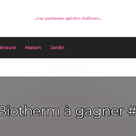
...Une parisienne qui rêve d'ailleurs...
érieure
Maison
Jardin
t Biotherm à gagner 