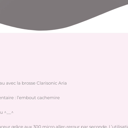
u avec la brosse Clarisonic Aria
entaire : l’embout cachemire
au ^__^
ouceur grâce aux 300 micro aller-rerour par seconde. L’utilisa