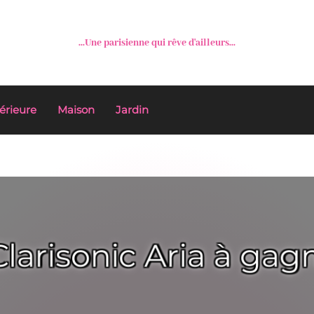
...Une parisienne qui rêve d'ailleurs...
érieure
Maison
Jardin
Clarisonic Aria à ga