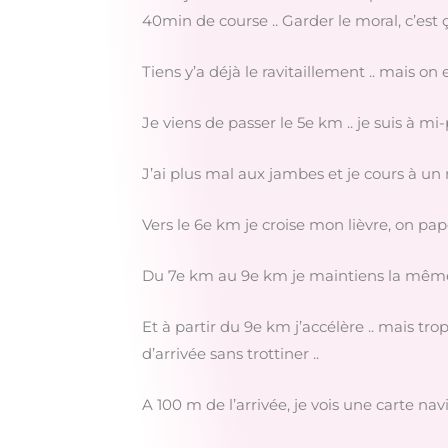
40min de course .. Garder le moral, c’est 
Tiens y’a déjà le ravitaillement .. mais on
Je viens de passer le 5e km .. je suis à mi-p
J’ai plus mal aux jambes et je cours à un 
Vers le 6e km je croise mon lièvre, on papo
Du 7e km au 9e km je maintiens la même a
Et à partir du 9e km j’accélère .. mais tro
d’arrivée sans trottiner ..
A 100 m de l’arrivée, je vois une carte navi