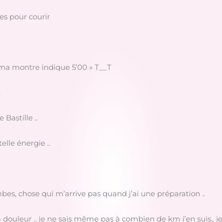
nes pour courir
! ma montre indique 5’00 » T__T
.
Bastille ..
elle énergie ..
es, chose qui m’arrive pas quand j’ai une préparation ..
 douleur .. je ne sais même pas à combien de km j’en suis.. j