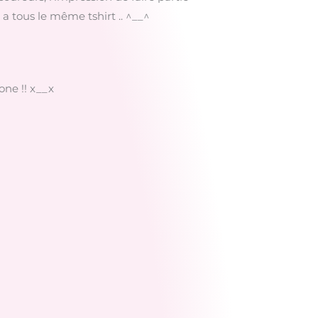
 a tous le même tshirt .. ^__^
one !! x__x