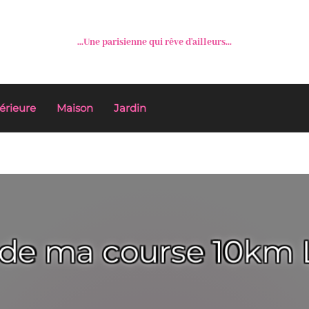
...Une parisienne qui rêve d'ailleurs...
érieure
Maison
Jardin
 de ma course 10km 