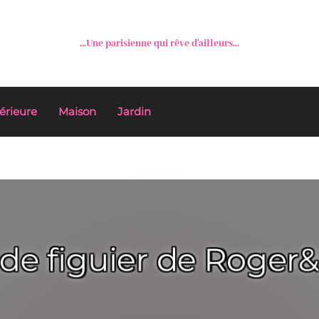
...Une parisienne qui rêve d'ailleurs...
érieure
Maison
Jardin
 de figuier de Roger&