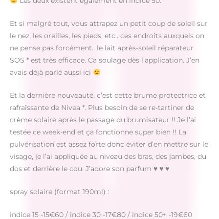
Les deux existent également en indice 50.
Et si malgré tout, vous attrapez un petit coup de soleil sur
le nez, les oreilles, les pieds, etc.. ces endroits auxquels on
ne pense pas forcément.. le lait après-soleil réparateur
SOS * est très efficace. Ca soulage dès l’application. J’en
avais déjà parlé aussi ici
Et la dernière nouveauté, c’est cette brume protectrice et
rafraîssante de Nivea *. Plus besoin de se re-tartiner de
crème solaire après le passage du brumisateur !! Je l’ai
testée ce week-end et ça fonctionne super bien !! La
pulvérisation est assez forte donc éviter d’en mettre sur le
visage, je l’ai appliquée au niveau des bras, des jambes, du
dos et derrière le cou. J’adore son parfum ♥ ♥ ♥
spray solaire (format 190ml) :
indice 15 -15€60 / indice 30 -17€80 / indice 50+ -19€60