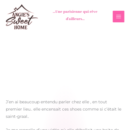
Aller
au
...Une parisienne qui rêve
contenu
d'ailleurs...
J’en ai beaucoup entendu parler chez elle , en tout
premier lieu.. elle encensait ces shoes comme si c’était le
saint-graal..