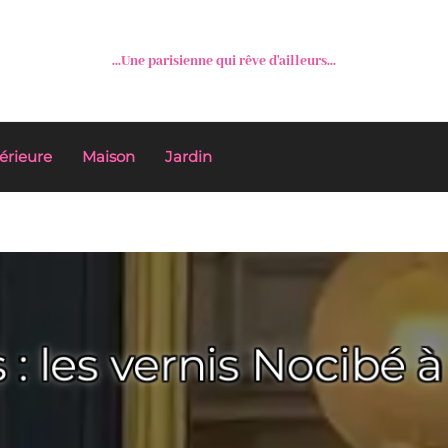
...Une parisienne qui rêve d'ailleurs...
érieure
Maison
Jardin
: les vernis Nocibé à