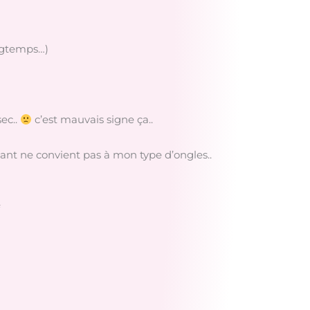
ongtemps…)
sec..
c’est mauvais signe ça..
lvant ne convient pas à mon type d’ongles..