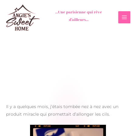
Aller
au
...Une parisienne qui rêve
contenu
d'ailleurs...
Il y a quelques mois, j’étais tombée nez à nez avec un
produit miracle qui promettait d’allonger les cils.