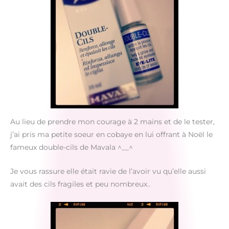
Au lieu de prendre mon courage à 2 mains et de le tester,
j’ai pris ma petite soeur en cobaye en lui offrant à Noël le
fameux double-cils de Mavala ^__^
Je vous rassure elle était ravie de l’avoir vu qu’elle aussi
avait des cils fragiles et peu nombreux..