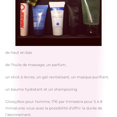
de haut en bas
de l’huile de massage, un parfum,
un stick à lèvres, un gel revitalisant, un masque purifiant,
un baume hydratant et un shampooing
GlossyBox pour homme, 17€ par trimestre pour 5 à 8
miniatures vous avez la possibilité d’offrir la durée de
l’abonnement.