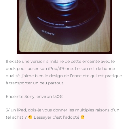
Il existe une version similaire de cette enceinte avec le
dock pour poser son iPod/iPhone. Le son est de bonne
qualité, j’aime bien le design de l’enceinte qui est pratique
à transporter un peu partout.
Enceinte Sony, environ 150€
3/ un iPad, dois-je vous donner les multiples raisons d’un
tel achat ?
L’essayer c’est l’adopté