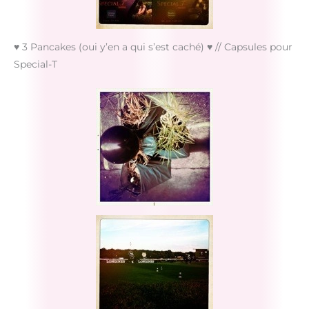
♥ 3 Pancakes (oui y’en a qui s’est caché) ♥ // Capsules pour
Special-T