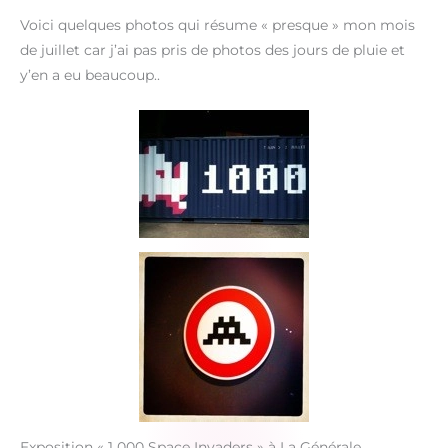
Voici quelques photos qui résume « presque » mon mois
de juillet car j’ai pas pris de photos des jours de pluie et
y’en a eu beaucoup..
Exposition « 1 000 Space Invaders » à La Générale