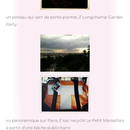
un poteau qui sert de porte-plantes // Longchamp Garden
Party
vu panoramique sur Paris // sac recyclé Le Petit Marseillais
à partir d’une bâche publicitaire