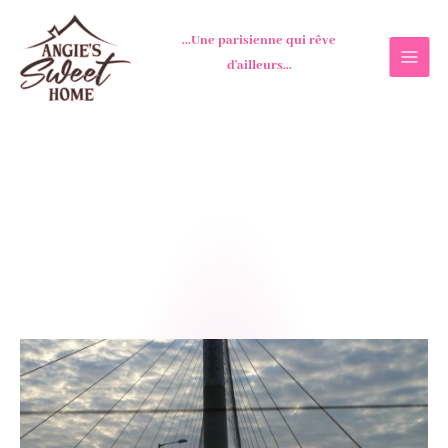
Aller
au
...Une parisienne qui rêve
contenu
d'ailleurs...