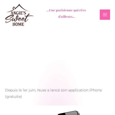
Aller
au
...Une parisienne qui rêve
contenu
d'ailleurs...
Depuis le 1er juin, Nuxe a lancé son application iPhone
(gratuite)