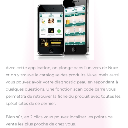
Avec cette application, on plonge dans l’univers de Nuxe
et on y trouve le catalogue des produits Nuxe, mais aussi
vous pouvez avoir votre diagnostic peau en répondant à
quelques questions. Une fonction scan code barre vous
permettra de retrouver la fiche du produit avec toutes les
spécificités de ce dernier.
Bien sûr, en 2 clics vous pouvez localiser les points de
vente les plus proche de chez vous.