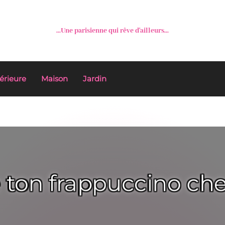
...Une parisienne qui rêve d'ailleurs...
érieure
Maison
Jardin
 ton frappuccino che