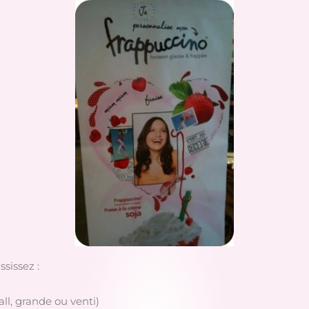
ssissez :
tall, grande ou venti)