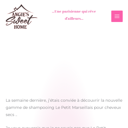
Aller
au
...Une parisienne qui rêve
contenu
d'ailleurs...
La semaine dernière, j’étais conviée à découvrir la nouvelle
gamme de shampooing Le Petit Marseillais pour cheveux
secs ..