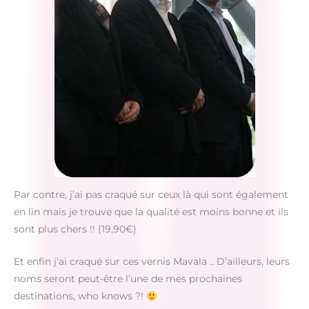
Par contre, j’ai pas craqué sur ceux là qui sont également
en lin mais je trouve que la qualité est moins bonne et ils
sont plus chers !! (19,90€)
Et enfin j’ai craqué sur ces vernis Mavala .. D’ailleurs, leurs
noms seront peut-être l’une de mes prochaines
destinations, who knows ?!