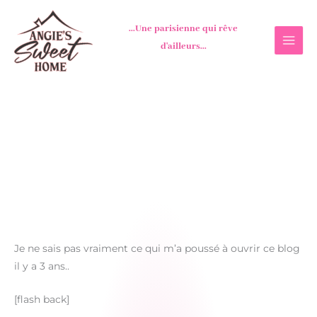
Aller
au
...Une parisienne qui rêve
contenu
d'ailleurs...
Je ne sais pas vraiment ce qui m’a poussé à ouvrir ce blog
il y a 3 ans..
[flash back]